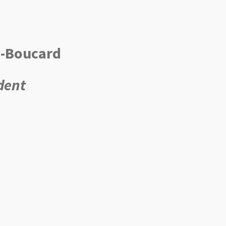
u-Boucard
dent