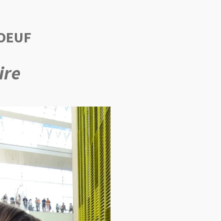
BOEUF
ire