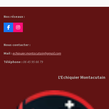
Nos réseaux :
F
I
a
n
c
s
e
t
Nous contacter :
b
a
o
g
Mail :
echiquier.montacutain@gmail.com
o
r
k
a
Téléphone :
06 45 95 66 79
m
L'Echiquier Montacutain