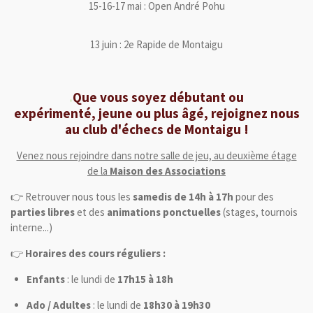
15-16-17 mai : Open André Pohu
13 juin : 2e Rapide de Montaigu
.
Que vous soyez débutant ou
expérimenté,
jeune ou plus âgé, rejoignez nous
au club d'échecs de Montaigu !
Venez nous rejoindre dans notre salle de jeu, au deuxième étage
de la
Maison des Associations
👉 Retrouver nous tous les
samedis de 14h à 17h
pour des
parties libres
et des
animations ponctuelles
(stages, tournois
interne...)
👉
Horaires des cours réguliers :
Enfants
: le lundi de
17h15 à 18h
Ado / Adultes
: le lundi de
18h30 à 19h30