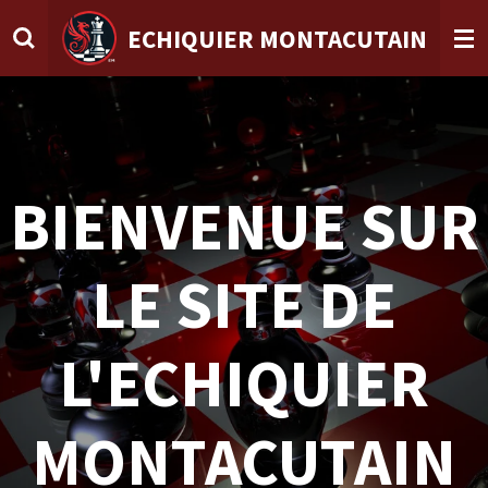
Passer
ECHIQUIER MONTACUTAIN
au
contenu
principal
BIENVENUE SUR
LE SITE DE
L'ECHIQUIER
MONTACUTAIN